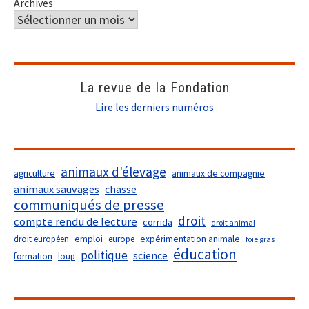
Archives
La revue de la Fondation
Lire les derniers numéros
animaux d'élevage
agriculture
animaux de compagnie
animaux sauvages
chasse
communiqués de presse
droit
compte rendu de lecture
corrida
droit animal
droit européen
emploi
europe
expérimentation animale
foie gras
éducation
politique
science
formation
loup