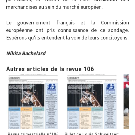
marchandises au sein du marché européen.
Le gouvernement français et la Commission
européenne ont pris connaissance de ce sondage.
Espérons qu’ils entendent la voix de leurs concitoyens.
Nikita Bachelard
Autres articles de la revue 106
Revue trimestrielle n°106
Billet de Louis Schweitzer:
P