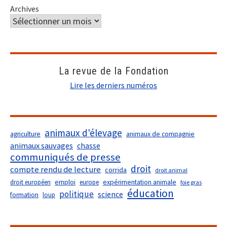
Archives
La revue de la Fondation
Lire les derniers numéros
animaux d'élevage
agriculture
animaux de compagnie
animaux sauvages
chasse
communiqués de presse
droit
compte rendu de lecture
corrida
droit animal
droit européen
emploi
europe
expérimentation animale
foie gras
éducation
politique
science
formation
loup