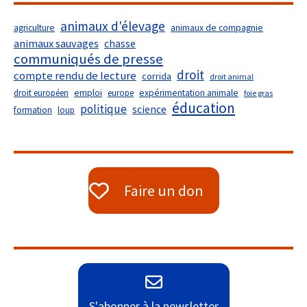
animaux d'élevage
agriculture
animaux de compagnie
animaux sauvages
chasse
communiqués de presse
droit
compte rendu de lecture
corrida
droit animal
droit européen
emploi
europe
expérimentation animale
foie gras
éducation
politique
science
formation
loup
Faire un don
S'abonner à la newsletter