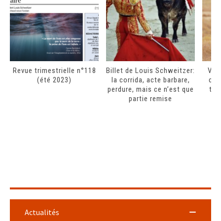
Revue trimestrielle n°118
Billet de Louis Schweitzer:
Vers
(été 2023)
la corrida, acte barbare,
con
perdure, mais ce n’est que
tro
partie remise
Actualités