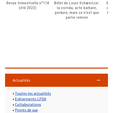
Revue trimestrielle n°118
Billet de Louis Schweitzer:
Vers
(été 2023)
la corrida, acte barbare,
con
perdure, mais ce n’est que
tro
partie remise
Actualités
•
Toutes les actualités
•
Evènements LFDA
•
Collaborations
•
Points de vue